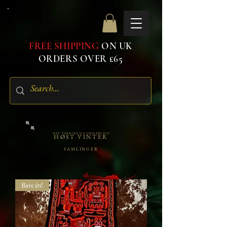
FREE SHIPPING
ON UK
ORDERS OVER £65
DET VERDIGE OG UNDERLIGE
HØST VINTER
SAMLINGER
Bare én!