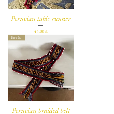
Peruvian table runner
Pris
44,00 £
Bare én!
Peruvian braided belt