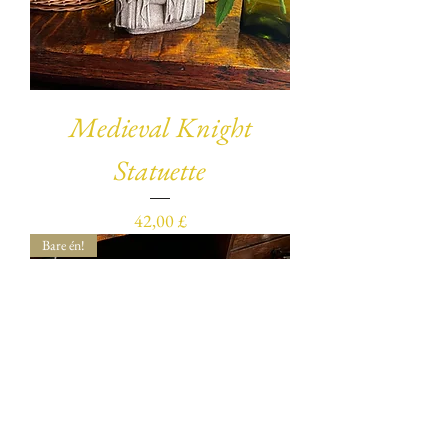
Medieval Knight
Statuette
Pris
42,00 £
Bare én!